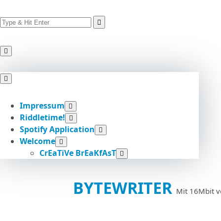
Search
Skip
for:
to
content
Impressum
Riddletime!
Spotify Application
Welcome
CrEaTiVe BrEaKfAsT
BYTEWRITER
Mit 16Mbit v