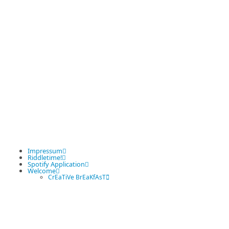
Impressum
Riddletime!
Spotify Application
Welcome
CrEaTiVe BrEaKfAsT