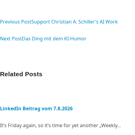
<span
class="nav-
Previous Post
Support Christian A. Schiller’s AI Work
subtitle
Next Post
Das Ding mit dem KI-Humor
screen-
reader-
text">Page</span>
Related Posts
LinkedIn Beitrag vom 7.8.2026
It’s Friday again, so it’s time for yet another „Weekly
...