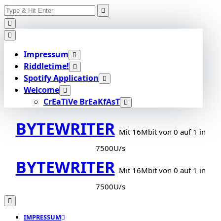
Search
Skip
for:
to
content
Impressum
Riddletime!
Spotify Application
Welcome
CrEaTiVe BrEaKfAsT
BYTEWRITER
Mit 16Mbit von 0 auf 1 in
7500U/s
BYTEWRITER
Mit 16Mbit von 0 auf 1 in
7500U/s
IMPRESSUM