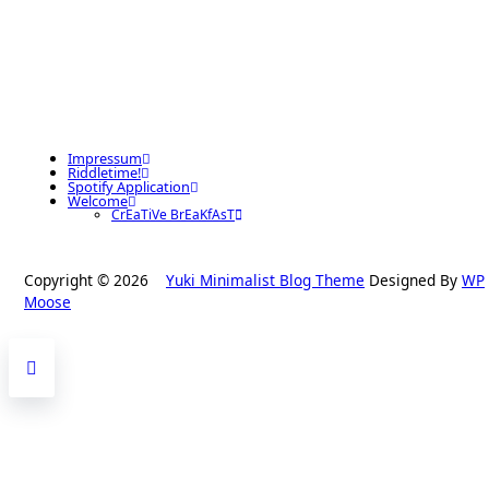
Impressum
Riddletime!
Spotify Application
Welcome
CrEaTiVe BrEaKfAsT
Copyright © 2026
Yuki Minimalist Blog Theme
Designed By
WP
Moose