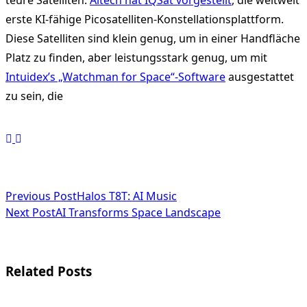
teure Satelliten.
Aitech hat IQSat vorgestellt
, die weltweit
erste KI-fähige Picosatelliten-Konstellationsplattform.
Diese Satelliten sind klein genug, um in einer Handfläche
Platz zu finden, aber leistungsstark genug, um mit
Intuidex’s „Watchman for Space“-Software
ausgestattet
zu sein, die
<span
Previous Post
Halos T8T: AI Music
Next Post
AI Transforms Space Landscape
class="nav-
subtitle
screen-
Related Posts
reader-