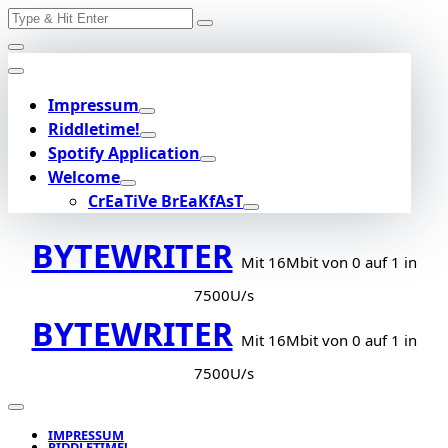
Search
Skip
for:
to
content
Impressum
Riddletime!
Spotify Application
Welcome
CrEaTiVe BrEaKfAsT
BYTEWRITER
Mit 16Mbit von 0 auf 1 in
7500U/s
BYTEWRITER
Mit 16Mbit von 0 auf 1 in
7500U/s
IMPRESSUM
RIDDLETIME!