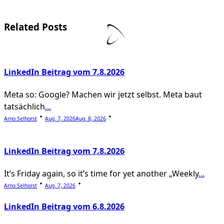
subtitle
screen-
Related Posts
reader-
text">Page</span>
LinkedIn Beitrag vom 7.8.2026
Meta so: Google? Machen wir jetzt selbst. Meta baut
tatsächlich
...
Arno Selhorst
Aug. 7, 2026
Aug. 8, 2026
LinkedIn Beitrag vom 7.8.2026
It’s Friday again, so it’s time for yet another „Weekly
...
Arno Selhorst
Aug. 7, 2026
LinkedIn Beitrag vom 6.8.2026