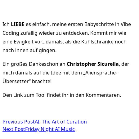
Ich
LIEBE
es einfach, meine ersten Babyschritte in Vibe
Coding zufällig wieder zu entdecken. Kommt mir wie
eine Ewigkeit vor…damals, als die Kühlschränke noch
nach innen auf gingen.
Ein großes Dankeschön an
Christopher Sicurella
, der
mich damals auf die Idee mit dem „Aliensprache-
Übersetzer“ brachte!
Den Link zum Tool findet ihr in den Kommentaren.
<span
Previous Post
AI: The Art of Curation
Next Post
Friday Night AI Music
class="nav-