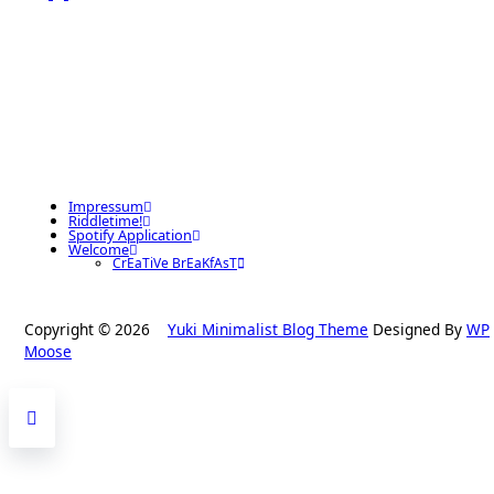
Impressum
Riddletime!
Spotify Application
Welcome
CrEaTiVe BrEaKfAsT
Copyright © 2026
Yuki Minimalist Blog Theme
Designed By
WP
Moose