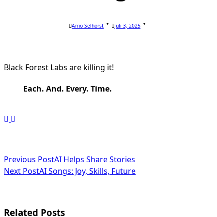
Arno Selhorst
Juli 3, 2025
Black Forest Labs are killing it!
Each. And. Every. Time.
<span
Previous Post
AI Helps Share Stories
Next Post
AI Songs: Joy, Skills, Future
class="nav-
subtitle
screen-
Related Posts