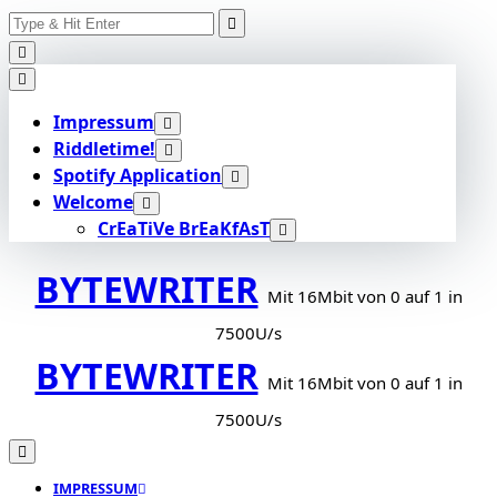
Search
Skip
for:
to
content
Impressum
Riddletime!
Spotify Application
Welcome
CrEaTiVe BrEaKfAsT
BYTEWRITER
Mit 16Mbit von 0 auf 1 in
7500U/s
BYTEWRITER
Mit 16Mbit von 0 auf 1 in
7500U/s
IMPRESSUM