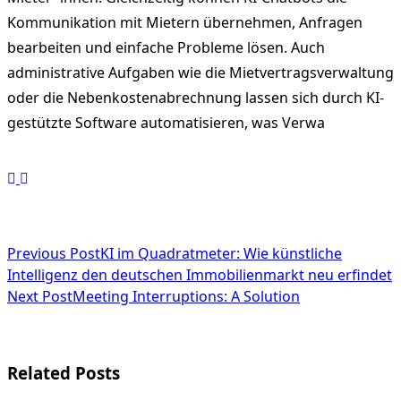
Kommunikation mit Mietern übernehmen, Anfragen
bearbeiten und einfache Probleme lösen. Auch
administrative Aufgaben wie die Mietvertragsverwaltung
oder die Nebenkostenabrechnung lassen sich durch KI-
gestützte Software automatisieren, was Verwa
<span
Previous Post
KI im Quadratmeter: Wie künstliche
Intelligenz den deutschen Immobilienmarkt neu erfindet
class="nav-
Next Post
Meeting Interruptions: A Solution
subtitle
screen-
Related Posts
reader-