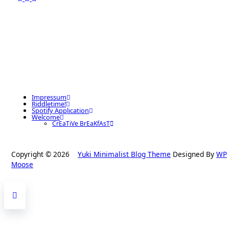
Impressum
Riddletime!
Spotify Application
Welcome
CrEaTiVe BrEaKfAsT
Copyright © 2026
Yuki Minimalist Blog Theme
Designed By
WP
Moose