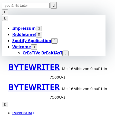
Search
Skip
for:
to
content
Impressum
Riddletime!
Spotify Application
Welcome
CrEaTiVe BrEaKfAsT
BYTEWRITER
Mit 16Mbit von 0 auf 1 in
7500U/s
BYTEWRITER
Mit 16Mbit von 0 auf 1 in
7500U/s
IMPRESSUM