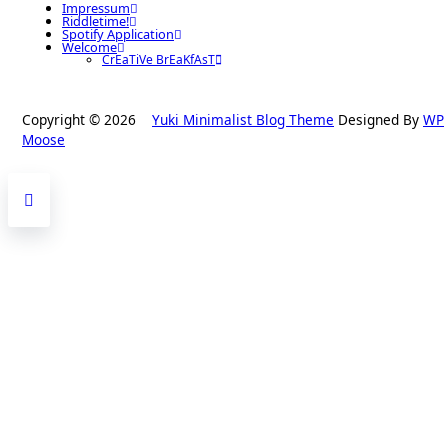
Impressum
Riddletime!
Spotify Application
Welcome
CrEaTiVe BrEaKfAsT
Copyright © 2026
Yuki Minimalist Blog Theme
Designed By
WP
Moose