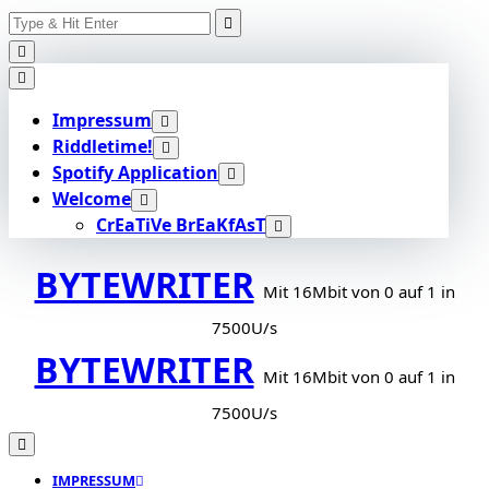
Search
Skip
for:
to
content
Impressum
Riddletime!
Spotify Application
Welcome
CrEaTiVe BrEaKfAsT
BYTEWRITER
Mit 16Mbit von 0 auf 1 in
7500U/s
BYTEWRITER
Mit 16Mbit von 0 auf 1 in
7500U/s
IMPRESSUM