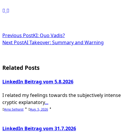
<span
Previous Post
KI: Quo Vadis?
Next Post
AI Takeover: Summary and Warning
class="nav-
subtitle
screen-
Related Posts
reader-
LinkedIn Beitrag vom 5.8.2026
text">Page</span>
I related my feelings towards the subjectively intense
cryptic explanatory
...
Arno Selhorst
Aug. 5, 2026
LinkedIn Beitrag vom 31.7.2026