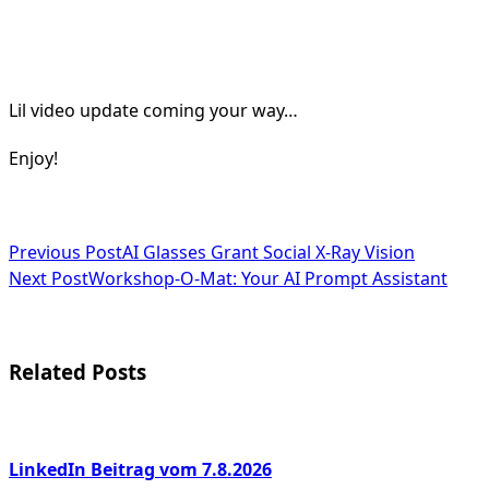
Lil video update coming your way…
Enjoy!
<span
Previous Post
AI Glasses Grant Social X-Ray Vision
Next Post
Workshop-O-Mat: Your AI Prompt Assistant
class="nav-
subtitle
screen-
Related Posts
reader-
text">Page</span>
LinkedIn Beitrag vom 7.8.2026