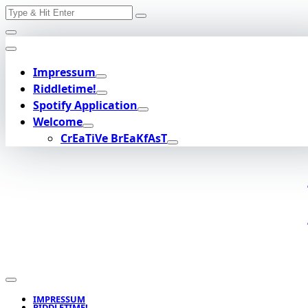
Search
Skip
for:
to
content
Impressum
Riddletime!
Spotify Application
Welcome
CrEaTiVe BrEaKfAsT
IMPRESSUM
RIDDLETIME!