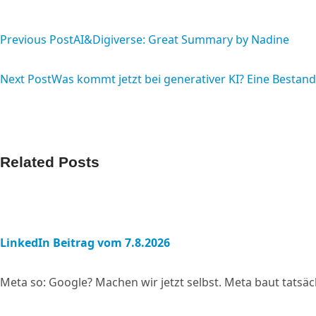
<span
class="nav-
Previous Post
AI&Digiverse: Great Summary by Nadine
subtitle
Next Post
Was kommt jetzt bei generativer KI? Eine Besta
screen-
reader-
text">Page</span>
Related Posts
LinkedIn Beitrag vom 7.8.2026
Meta so: Google? Machen wir jetzt selbst. Meta baut tatsäc