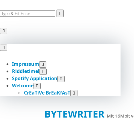
Search
Skip
for:
to
content
Impressum
Riddletime!
Spotify Application
Welcome
CrEaTiVe BrEaKfAsT
BYTEWRITER
Mit 16Mbit v