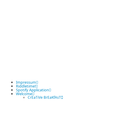
Impressum
Riddletime!
Spotify Application
Welcome
CrEaTiVe BrEaKfAsT