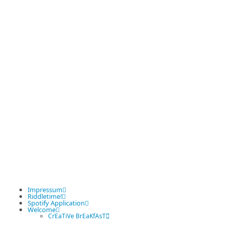
Impressum
Riddletime!
Spotify Application
Welcome
CrEaTiVe BrEaKfAsT