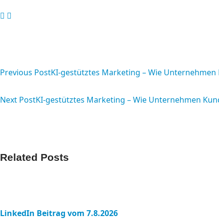
<span
class="nav-
Previous Post
KI-gestütztes Marketing – Wie Unternehmen 
subtitle
Next Post
KI-gestütztes Marketing – Wie Unternehmen Kun
screen-
reader-
text">Page</span>
Related Posts
LinkedIn Beitrag vom 7.8.2026