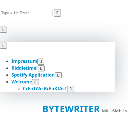
Search
Skip
for:
to
content
Impressum
Riddletime!
Spotify Application
Welcome
CrEaTiVe BrEaKfAsT
BYTEWRITER
Mit 16Mbit v