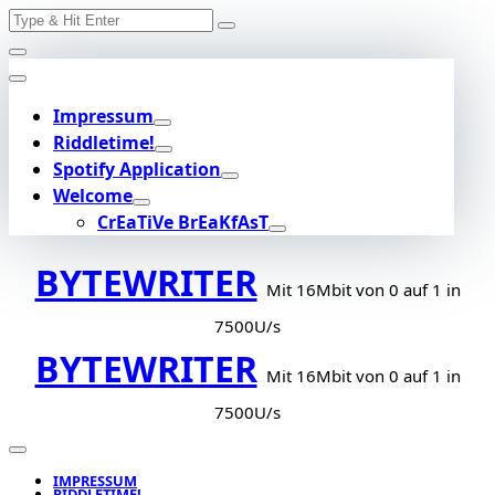
Search
Skip
for:
to
content
Impressum
Riddletime!
Spotify Application
Welcome
CrEaTiVe BrEaKfAsT
BYTEWRITER
Mit 16Mbit von 0 auf 1 in
7500U/s
BYTEWRITER
Mit 16Mbit von 0 auf 1 in
7500U/s
IMPRESSUM
RIDDLETIME!