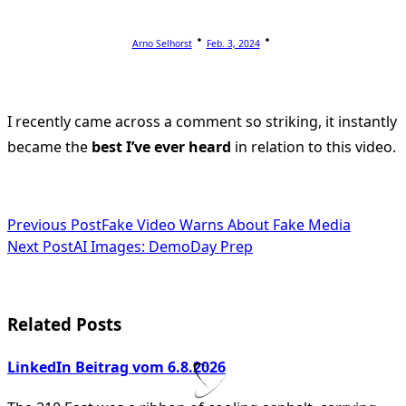
Arno Selhorst
Feb. 3, 2024
I recently came across a comment so striking, it instantly
became the
best I’ve ever heard
in relation to this video.
<span
Previous Post
Fake Video Warns About Fake Media
Next Post
AI Images: DemoDay Prep
class="nav-
subtitle
screen-
Related Posts
reader-
LinkedIn Beitrag vom 6.8.2026
text">Page</span>