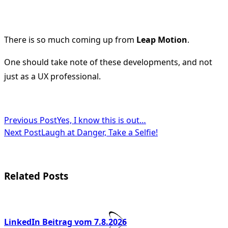
There is so much coming up from
Leap Motion
.
One should take note of these developments, and not
just as a UX professional.
<span
Previous Post
Yes, I know this is out…
Next Post
Laugh at Danger, Take a Selfie!
class="nav-
subtitle
screen-
Related Posts
reader-
text">Page</span>
LinkedIn Beitrag vom 7.8.2026