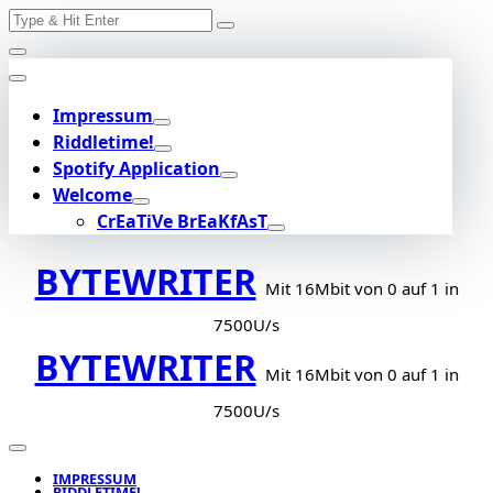
Search
Skip
for:
to
content
Impressum
Riddletime!
Spotify Application
Welcome
CrEaTiVe BrEaKfAsT
BYTEWRITER
Mit 16Mbit von 0 auf 1 in
7500U/s
BYTEWRITER
Mit 16Mbit von 0 auf 1 in
7500U/s
IMPRESSUM
RIDDLETIME!