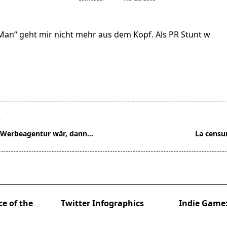
Man“ geht mir nicht mehr aus dem Kopf. Als PR Stunt w
T
 Werbeagentur wär, dann…
La censu
pan>
ce of the
Twitter Infographics
Indie Game