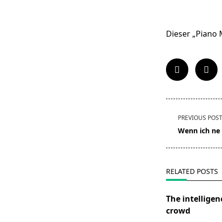
Dieser „Piano 
<span
PREVIOUS POS
class="nav-
Wenn ich ne
subtitle
screen-
reader-
RELATED POSTS
text">Page</s
The intelligen
crowd