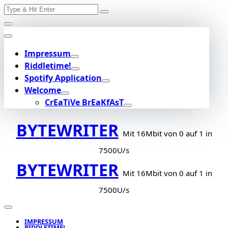
Search
Skip
for:
to
content
Impressum
Riddletime!
Spotify Application
Welcome
CrEaTiVe BrEaKfAsT
BYTEWRITER
Mit 16Mbit von 0 auf 1 in
7500U/s
BYTEWRITER
Mit 16Mbit von 0 auf 1 in
7500U/s
IMPRESSUM
RIDDLETIME!