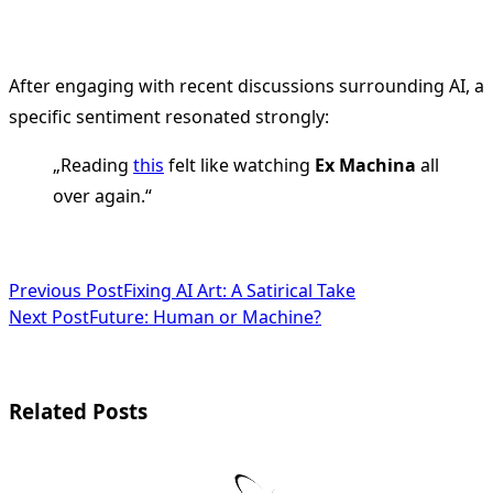
After engaging with recent discussions surrounding AI, a
specific sentiment resonated strongly:
„Reading
this
felt like watching
Ex Machina
all
over again.“
<span
Previous Post
Fixing AI Art: A Satirical Take
Next Post
Future: Human or Machine?
class="nav-
subtitle
screen-
Related Posts
reader-