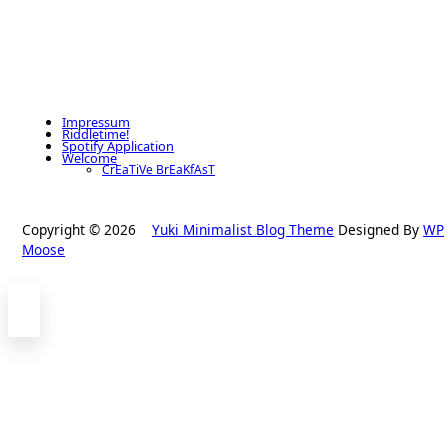
Impressum
Riddletime!
Spotify Application
Welcome
CrEaTiVe BrEaKfAsT
Copyright © 2026
Yuki Minimalist Blog Theme
Designed By
WP
Moose