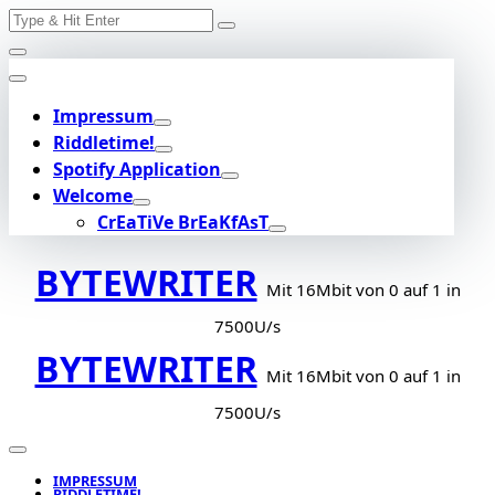
Search
Skip
for:
to
content
Impressum
Riddletime!
Spotify Application
Welcome
CrEaTiVe BrEaKfAsT
BYTEWRITER
Mit 16Mbit von 0 auf 1 in
7500U/s
BYTEWRITER
Mit 16Mbit von 0 auf 1 in
7500U/s
IMPRESSUM
RIDDLETIME!