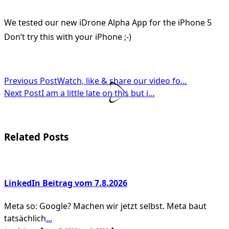
We tested our new iDrone Alpha App for the iPhone 5
Don’t try this with your iPhone ;-)
<span
Previous Post
Watch, like & share our video fo…
Next Post
I am a little late on this but i…
class="nav-
subtitle
screen-
Related Posts
reader-
text">Page</span>
LinkedIn Beitrag vom 7.8.2026
Meta so: Google? Machen wir jetzt selbst. Meta baut
tatsächlich
...