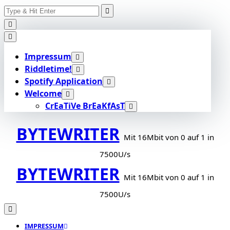
Search
Skip
for:
to
content
Impressum
Riddletime!
Spotify Application
Welcome
CrEaTiVe BrEaKfAsT
BYTEWRITER
Mit 16Mbit von 0 auf 1 in
7500U/s
BYTEWRITER
Mit 16Mbit von 0 auf 1 in
7500U/s
IMPRESSUM