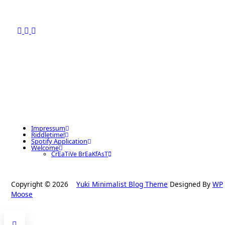
Impressum
Riddletime!
Spotify Application
Welcome
CrEaTiVe BrEaKfAsT
Copyright © 2026
Yuki Minimalist Blog Theme
Designed By
WP
Moose