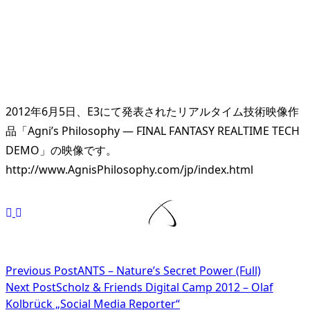
2012年6月5日、E3にて発表されたリアルタイム技術映像作
品「Agni’s Philosophy — FINAL FANTASY REALTIME TECH
DEMO」の映像です。
http://www.AgnisPhilosophy.com/jp/index.html
<span
Previous Post
ANTS – Nature’s Secret Power (Full)
Next Post
Scholz & Friends Digital Camp 2012 – Olaf
class="nav-
Kolbrück „Social Media Reporter“