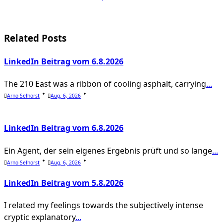
subtitle
screen-
Related Posts
reader-
text">Page</span>
LinkedIn Beitrag vom 6.8.2026
The 210 East was a ribbon of cooling asphalt, carrying
...
Arno Selhorst
Aug. 6, 2026
LinkedIn Beitrag vom 6.8.2026
Ein Agent, der sein eigenes Ergebnis prüft und so lange
...
Arno Selhorst
Aug. 6, 2026
LinkedIn Beitrag vom 5.8.2026
I related my feelings towards the subjectively intense
cryptic explanatory
...