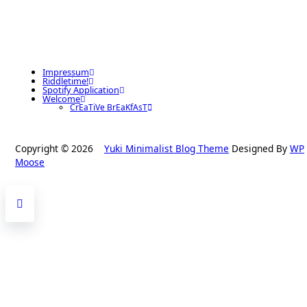
Impressum
Riddletime!
Spotify Application
Welcome
CrEaTiVe BrEaKfAsT
Copyright © 2026
Yuki Minimalist Blog Theme
Designed By
WP
Moose