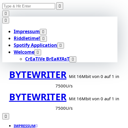
Search
Skip
for:
to
content
Impressum
Riddletime!
Spotify Application
Welcome
CrEaTiVe BrEaKfAsT
BYTEWRITER
Mit 16Mbit von 0 auf 1 in
7500U/s
BYTEWRITER
Mit 16Mbit von 0 auf 1 in
7500U/s
IMPRESSUM