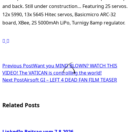
and back. Still under construction… Featuring 25 servos.
12x 5990, 13x 5645 Hitec servos, Basicmicro ARC-32
board, XBee, 2S 5000mAh LiPo, Turnigy 8amp regulator.
<span
Previous Post
Want you MIND BLOWN? WATCH THIS
VIDEO! The VATICAN is controlling the world!
class="nav-
Next Post
Airsoft GI – LEFT 4 DEAD FAN FILM TEASER
subtitle
screen-
Related Posts
reader-
text">Page</span>
LinkedIn Beitrag vom 7.8.2026