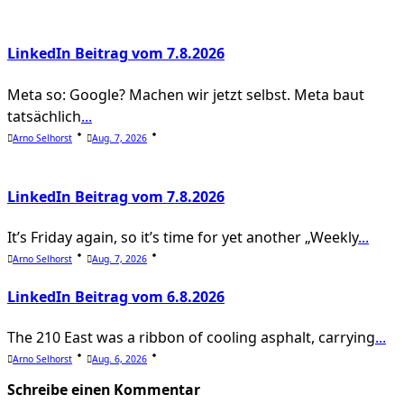
reader-
text">Page</span>
LinkedIn Beitrag vom 7.8.2026
Meta so: Google? Machen wir jetzt selbst. Meta baut
tatsächlich
...
Arno Selhorst
Aug. 7, 2026
LinkedIn Beitrag vom 7.8.2026
It’s Friday again, so it’s time for yet another „Weekly
...
Arno Selhorst
Aug. 7, 2026
LinkedIn Beitrag vom 6.8.2026
The 210 East was a ribbon of cooling asphalt, carrying
...
Arno Selhorst
Aug. 6, 2026
Schreibe einen Kommentar