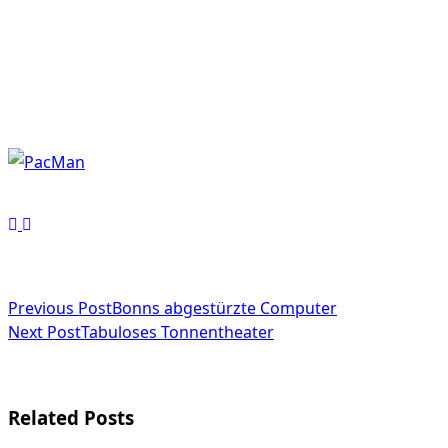
<span
Previous Post
Bonns abgestürzte Computer
Next Post
Tabuloses Tonnentheater
class="nav-
subtitle
screen-
Related Posts