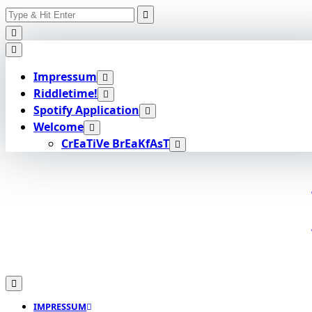
Search
Skip
for:
to
content
Impressum
Riddletime!
Spotify Application
Welcome
CrEaTiVe BrEaKfAsT
IMPRESSUM