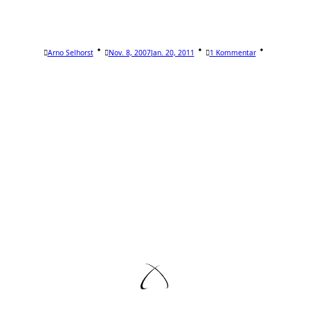
Zu
Arno Selhorst
Nov. 8, 2007
Jan. 20, 2011
1 Kommentar
Pac
Man
Lunch