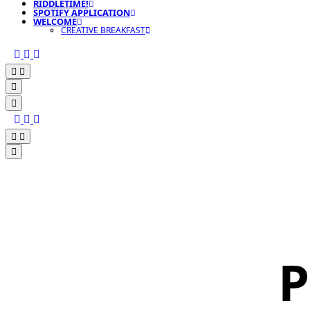
RIDDLETIME!
SPOTIFY APPLICATION
WELCOME
CREATIVE BREAKFAST
P